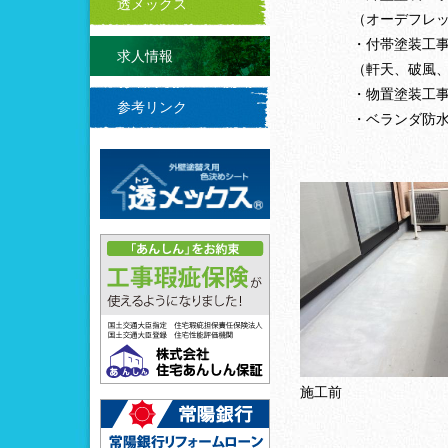
透メックス
（オーデフレッシ
・付帯塗装工
求人情報
（軒天、破風
・物置塗装工
参考リンク
・ベランダ防
施工前