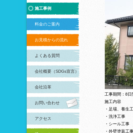
施工事例
料金のご案内
お見積からの流れ
よくある質問
会社概要（SDGs宣言）
会社沿革
工事期間：8日
施工内容
お問い合わせ
・足場、養生
・洗浄工事
アクセス
・シール工事
・外壁塗装工