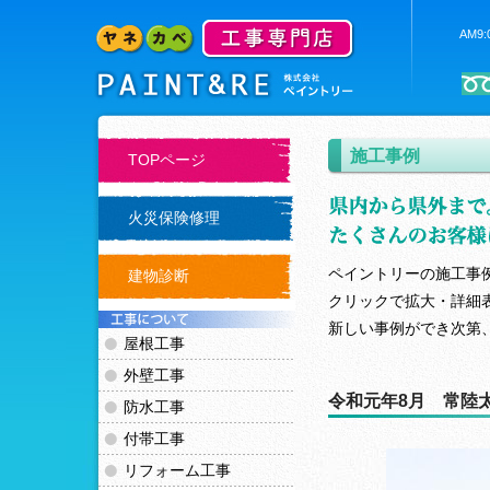
AM9
施工事例
TOPページ
火災保険修理
ペイントリーの施工事
建物診断
クリックで拡大・詳細
新しい事例ができ次第
屋根工事
外壁工事
令和元年8月 常陸
防水工事
付帯工事
リフォーム工事