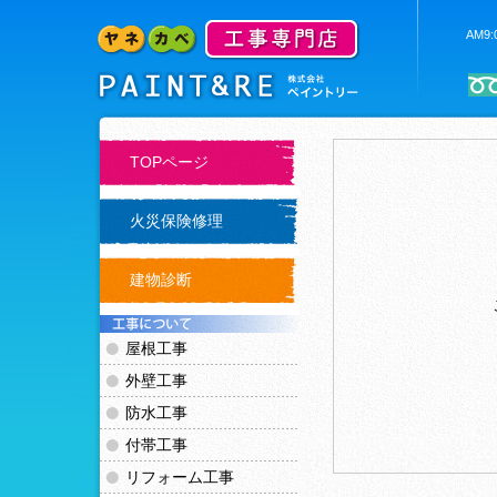
AM9
TOPページ
火災保険修理
建物診断
屋根工事
外壁工事
防水工事
付帯工事
リフォーム工事